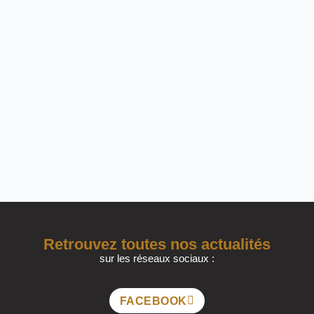
Retrouvez toutes nos actualités
sur les réseaux sociaux :
FACEBOOK