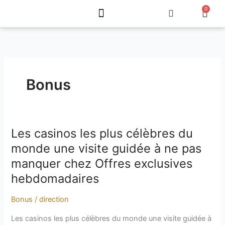
Aller
0
Pani
au
NOTRE CONCEPT
NOS GAMMES DE BOX
contenu
Bonus
Les casinos les plus célèbres du
Les
casinos
monde une visite guidée à ne pas
les
manquer chez Offres exclusives
plus
hebdomadaires
célèbres
du
Bonus
/
direction
monde
une
Les casinos les plus célèbres du monde une visite guidée à