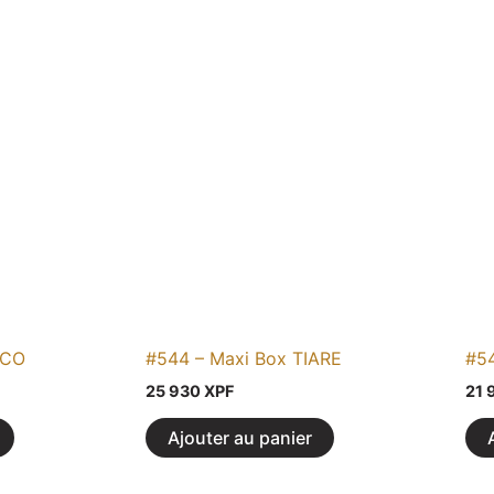
OCO
#544 – Maxi Box TIARE
#5
25 930
XPF
21 
Ajouter au panier