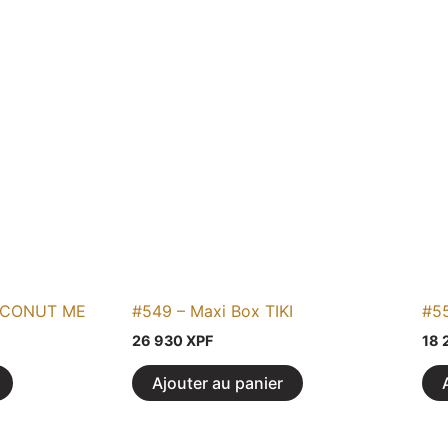
COCONUT ME
#549 – Maxi Box TIKI
#55
26 930
XPF
18 
Ajouter au panier