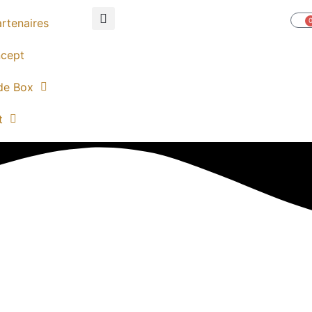
rtenaires
P
ncept
de Box
t