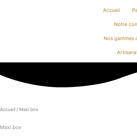
Aller
Accueil
Pa
au
contenu
Notre co
Nos gammes 
Artisana
Accueil
/ Maxi box
Maxi box