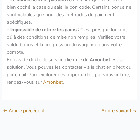
bien coché la case ou saisi le bon code. Certains bonus ne
sont valables que pour des méthodes de paiement
spécifiques.
–
Impossible de retirer les gains
: C’est presque toujours
dû à des conditions de mise non remplies. Vérifiez votre
solde bonus et la progression du wagering dans votre
compte.
En cas de doute, le service clientèle de
Amonbet
est la
solution. Vous pouvez les contacter via le chat en direct ou
par email. Pour explorer ces opportunités par vous-même,
rendez-vous sur
Amonbet
.
←
Article précédent
Article suivant
→