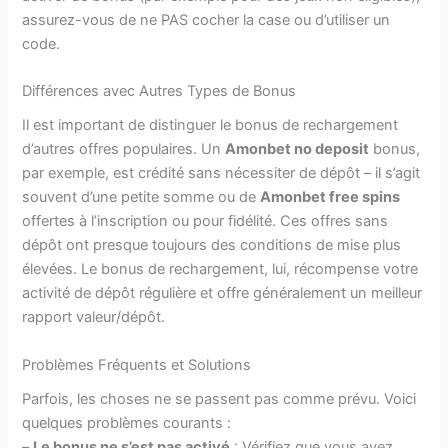
assurez-vous de ne PAS cocher la case ou d’utiliser un
code.
Différences avec Autres Types de Bonus
Il est important de distinguer le bonus de rechargement
d’autres offres populaires. Un
Amonbet no deposit
bonus,
par exemple, est crédité sans nécessiter de dépôt – il s’agit
souvent d’une petite somme ou de
Amonbet free spins
offertes à l’inscription ou pour fidélité. Ces offres sans
dépôt ont presque toujours des conditions de mise plus
élevées. Le bonus de rechargement, lui, récompense votre
activité de dépôt régulière et offre généralement un meilleur
rapport valeur/dépôt.
Problèmes Fréquents et Solutions
Parfois, les choses ne se passent pas comme prévu. Voici
quelques problèmes courants :
–
Le bonus ne s’est pas activé
: Vérifiez que vous avez