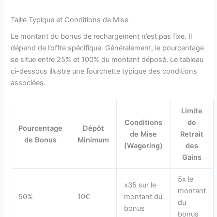
Taille Typique et Conditions de Mise
Le montant du bonus de rechargement n’est pas fixe. Il
dépend de l’offre spécifique. Généralement, le pourcentage
se situe entre 25% et 100% du montant déposé. Le tableau
ci-dessous illustre une fourchette typique des conditions
associées.
Limite
Conditions
de
Pourcentage
Dépôt
de Mise
Retrait
de Bonus
Minimum
(Wagering)
des
Gains
5x le
x35 sur le
montant
50%
10€
montant du
du
bonus
bonus