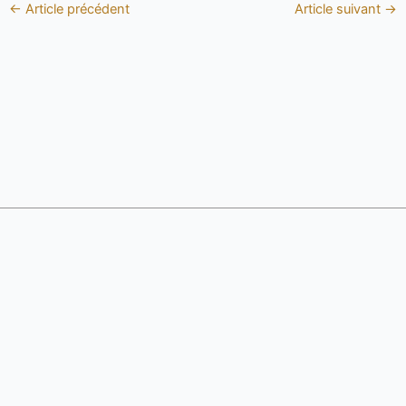
←
Article précédent
Article suivant
→