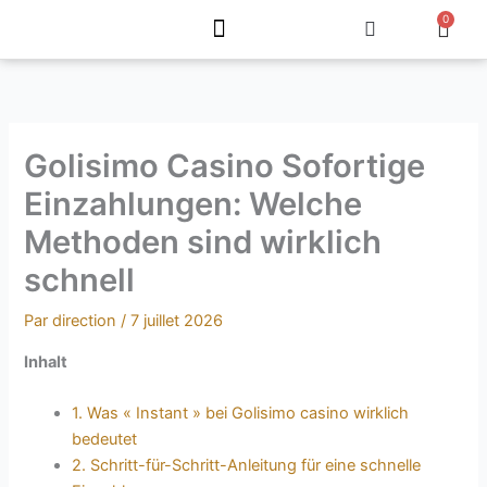
Aller
0
Pani
au
NOTRE CONCEPT
NOS GAMMES DE BOX
contenu
Golisimo Casino Sofortige
Einzahlungen: Welche
Methoden sind wirklich
schnell
Par
direction
/
7 juillet 2026
Inhalt
1. Was « Instant » bei Golisimo casino wirklich
bedeutet
2. Schritt-für-Schritt-Anleitung für eine schnelle