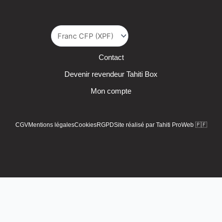
Contact
Devenir revendeur Tahiti Box
Mon compte
CGV
Mentions légales
Cookies
RGPD
Site réalisé par Tahiti ProWeb 🇵🇫