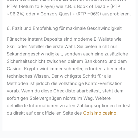
RTPs (Return to Player) wie z.B. « Book of Dead » (RTP
~96.2%) oder « Gonzo’s Quest » (RTP ~96%) ausprobieren.
6. Fazit und Empfehlung für maximale Geschwindigkeit
Für echte Instant Deposits sind moderne E-Wallets wie
Skrill oder Neteller die erste Wahl. Sie bieten nicht nur
Sekundengeschwindigkeit, sondern auch eine zusätzliche
Sicherheitsschicht zwischen deinem Bankkonto und dem
Casino. Krypto wird immer schneller, erfordert aber mehr
technisches Wissen. Der wichtigste Schritt für alle
Methoden ist jedoch die vollständige Konto-Verifikation
vorab. Wenn du diese Checkliste abarbeitest, steht dem
sofortigen Spielvergnügen nichts im Weg. Weitere
detaillierte Informationen zu allen Zahlungsoptionen findest
du direkt auf der offiziellen Seite des
Golisimo casino
.