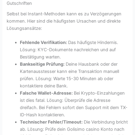
Gutschriften
Selbst bei Instant-Methoden kann es zu Verzögerungen
kommen. Hier sind die häufigsten Ursachen und direkte
Lösungsansätze:
Fehlende Verifikation:
Das häufigste Hindernis.
Lösung: KYC-Dokumente nachreichen und auf
Bestätigung warten.
Bankseitige Prüfung:
Deine Hausbank oder der
Kartenausstesser kann eine Transaktion manuell
prüfen. Lösung: Warte 15-30 Minuten ab oder
kontaktiere deine Bank.
Falsche Wallet-Adresse:
Bei Krypto-Einzahlungen
ist dies fatal. Lösung: Überprüfe die Adresse
dreifach. Bei Fehlern sofort den Support mit dem TX-
ID-Hash kontaktieren.
Technischer Fehler/Timeout:
Die Verbindung bricht
ab. Lösung: Prüfe dein Golisimo casino Konto nach