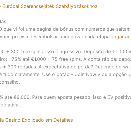
ó Európai Szerencsejáték Szabályozásokhoz
das
O que vi foi uma página de bónus com números que saltam
você precisa desembolsar para ativar cada etapa.
jogar ag
0 + 300 free spins. Isso é agressivo. Depósito de €1.000 
iro: +75% até €1.000 + 75 free spins. A conta rápida: depó
s + 300 rodadas. A expectativa de perda? Depende do wag
be tudo claramente. Use o botão « Join Now » ou a opção 
conselho.
 até €9.000. Para quem aposta pesado, isso é EV positivo 
de ativar.
ia Casino Explicado em Detalhes