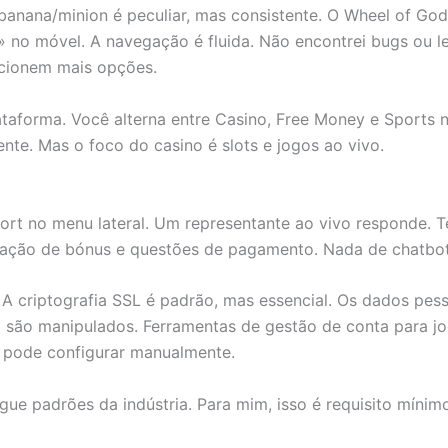
a banana/minion é peculiar, mas consistente. O Wheel of 
no móvel. A navegação é fluida. Não encontrei bugs ou le
icionem mais opções.
taforma. Você alterna entre Casino, Free Money e Sports 
nte. Mas o foco do casino é slots e jogos ao vivo.
ort no menu lateral. Um representante ao vivo responde. T
vação de bónus e questões de pagamento. Nada de chatbots
A criptografia SSL é padrão, mas essencial. Os dados pess
 são manipulados. Ferramentas de gestão de conta para jo
ê pode configurar manualmente.
egue padrões da indústria. Para mim, isso é requisito mínim