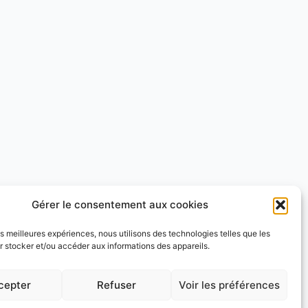
Gérer le consentement aux cookies
les meilleures expériences, nous utilisons des technologies telles que les
 stocker et/ou accéder aux informations des appareils.
cepter
Refuser
Voir les préférences