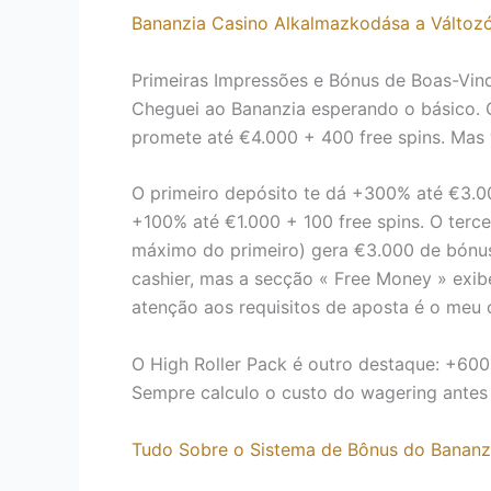
Bananzia Casino Alkalmazkodása a Változ
Primeiras Impressões e Bónus de Boas-Vin
Cheguei ao Bananzia esperando o básico. 
promete até €4.000 + 400 free spins. Mas 
O primeiro depósito te dá +300% até €3.00
+100% até €1.000 + 100 free spins. O terce
máximo do primeiro) gera €3.000 de bónu
cashier, mas a secção « Free Money » exi
atenção aos requisitos de aposta é o meu 
O High Roller Pack é outro destaque: +600%
Sempre calculo o custo do wagering antes 
Tudo Sobre o Sistema de Bônus do Bananz