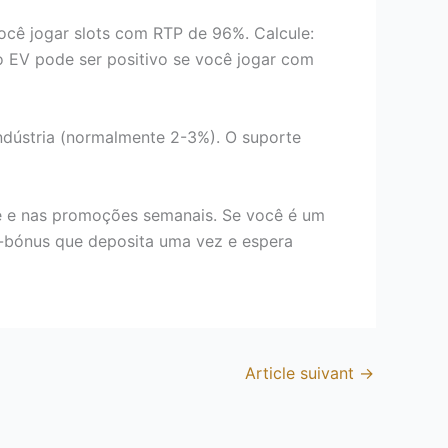
cê jogar slots com RTP de 96%. Calcule:
 EV pode ser positivo se você jogar com
indústria (normalmente 2-3%). O suporte
ade e nas promoções semanais. Se você é um
a-bónus que deposita uma vez e espera
Article suivant
→