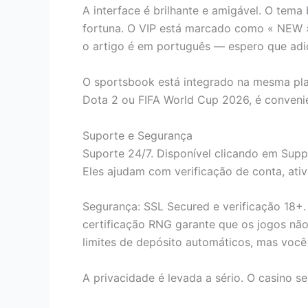
A interface é brilhante e amigável. O tem
fortuna. O VIP está marcado como « NEW » 
o artigo é em português — espero que ad
O sportsbook está integrado na mesma pla
Dota 2 ou FIFA World Cup 2026, é convenie
Suporte e Segurança
Suporte 24/7. Disponível clicando em Supp
Eles ajudam com verificação de conta, ati
Segurança: SSL Secured e verificação 18+. 
certificação RNG garante que os jogos não
limites de depósito automáticos, mas voc
A privacidade é levada a sério. O casino s