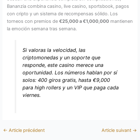
Bananzia combina casino, live casino, sportsbook, pagos
con cripto y un sistema de recompensas sólido. Los
torneos con premios de
€25,000 a €1,000,000
mantienen
la emoción semana tras semana.
Si valoras la velocidad, las
criptomonedas y un soporte que
responde, este casino merece una
oportunidad. Los números hablan por sí
solos: 400 giros gratis, hasta €9,000
para high rollers y un VIP que paga cada
viernes.
←
Article précédent
Article suivant
→