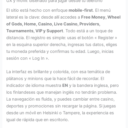
UX y móvil: diseñado para jugar desde tu teléfono
El sitio está hecho con enfoque
mobile-first
. El menú
lateral es la clave: desde allí accedes a
Free Money, Wheel
of Gods, Home, Casino, Live Casino, Providers,
Tournaments, VIP y Support
. Todo está a un toque de
distancia. El registro es simple: usas el botón « Register »
en la esquina superior derecha, ingresas tus datos, eliges
tu moneda preferida y confirmas tu edad. Luego, inicias
sesión con « Log In ».
La interfaz es brillante y colorida, con esa temática de
plátanos y minions que la hace fácil de recordar. El
indicador de idioma muestra
EN
y la bandera inglesa, pero
los finlandeses que manejan inglés no tendrán problema.
La navegación es fluida, y puedes cambiar entre casino,
deportes y promociones sin recargar la página. Si juegas
desde un móvil en Helsinki o Tampere, la experiencia es
igual de rápida que en escritorio.