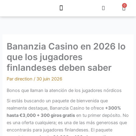
Aller
0
Pani
au
NOTRE CONCEPT
NOS GAMMES DE BOX
contenu
Bananzia Casino en 2026 lo
que los jugadores
finlandeses deben saber
Par
direction
/
30 juin 2026
Bonos que llaman la atención de los jugadores nórdicos
Si estás buscando un paquete de bienvenida que
realmente destaque, Bananzia Casino te ofrece
+300%
hasta €3,000 + 300 giros gratis
en tu primer depósito. No
es una oferta cualquiera; es una de las más generosas que
encontrarás para jugadores finlandeses. El paquete