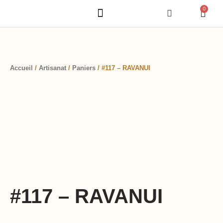
Aller
0
Pani
au
NOTRE CONCEPT
NOS GAMMES DE BOX
contenu
Accueil
/
Artisanat
/
Paniers
/ #117 – RAVANUI
#117 – RAVANUI