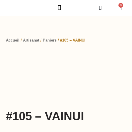
Aller
0
Pani
au
NOTRE CONCEPT
NOS GAMMES DE BOX
contenu
Accueil
/
Artisanat
/
Paniers
/ #105 – VAINUI
#105 – VAINUI