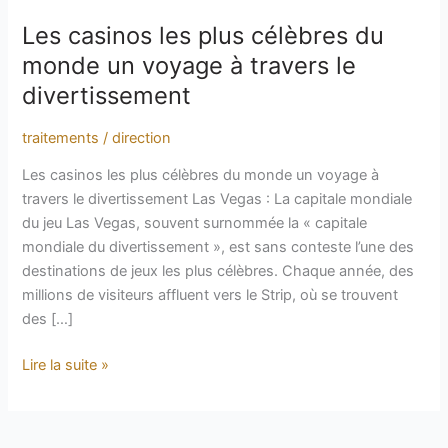
Les casinos les plus célèbres du
Les
casinos
monde un voyage à travers le
les
divertissement
plus
célèbres
traitements
/
direction
du
Les casinos les plus célèbres du monde un voyage à
monde
travers le divertissement Las Vegas : La capitale mondiale
un
du jeu Las Vegas, souvent surnommée la « capitale
voyage
mondiale du divertissement », est sans conteste l’une des
à
destinations de jeux les plus célèbres. Chaque année, des
travers
millions de visiteurs affluent vers le Strip, où se trouvent
le
des […]
divertissement
Lire la suite »