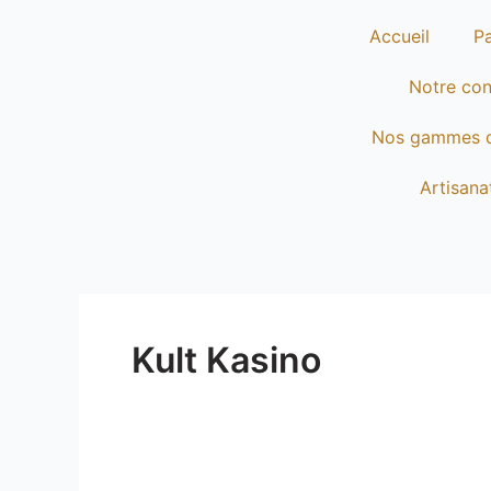
Aller
Accueil
Pa
au
contenu
Notre co
Nos gammes 
Artisana
Kult Kasino