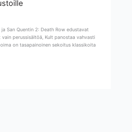
stoille
00 ja San Quentin 2: Death Row edustavat
 vain perussisältöä, Kult panostaa vahvasti
ikoima on tasapainoinen sekoitus klassikoita