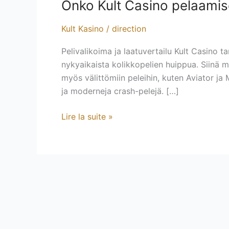
Onko Kult Casino pelaamise
Onko
Kult
Kult Kasino
/
direction
Casino
pelaamisen
Pelivalikoima ja laatuvertailu Kult Casino
arvoinen
nykyaikaista kolikkopelien huippua. Siinä m
vaihtoehto
myös välittömiin peleihin, kuten Aviator ja 
muille
ja moderneja crash-pelejä. […]
pelisivustoille
Lire la suite »