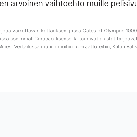
n arvoinen vaihtoehto muille pelisivu
 tarjoaa vaikuttavan kattauksen, jossa Gates of Olympus 10
issä useimmat Curacao-lisenssillä toimivat alustat tarjoavat
Mines. Vertailussa moniin muihin operaattoreihin, Kultin val