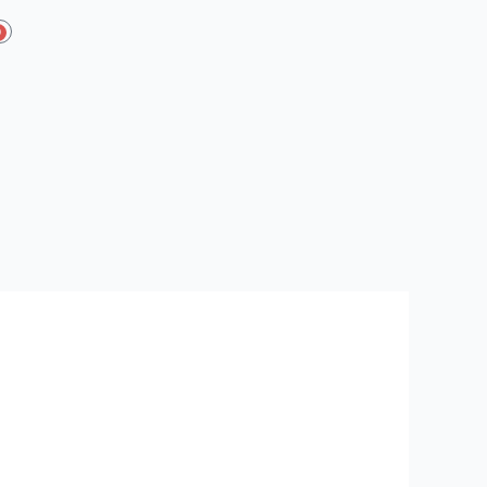
0
anier