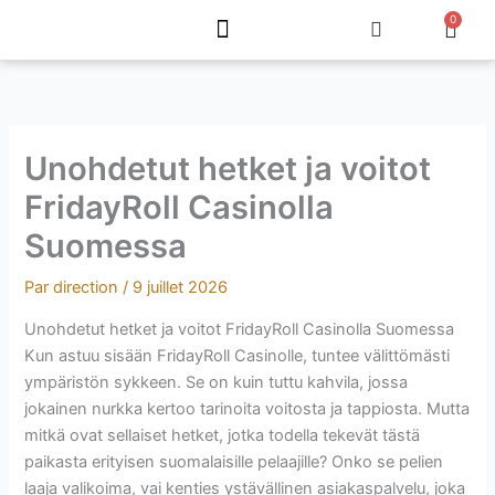
Aller
0
Pani
au
NOTRE CONCEPT
NOS GAMMES DE BOX
contenu
Unohdetut hetket ja voitot
FridayRoll Casinolla
Suomessa
Par
direction
/
9 juillet 2026
Unohdetut hetket ja voitot FridayRoll Casinolla Suomessa
Kun astuu sisään FridayRoll Casinolle, tuntee välittömästi
ympäristön sykkeen. Se on kuin tuttu kahvila, jossa
jokainen nurkka kertoo tarinoita voitosta ja tappiosta. Mutta
mitkä ovat sellaiset hetket, jotka todella tekevät tästä
paikasta erityisen suomalaisille pelaajille? Onko se pelien
laaja valikoima, vai kenties ystävällinen asiakaspalvelu, joka