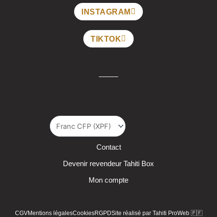
INSTAGRAM
TIKTOK
Contact
Devenir revendeur Tahiti Box
Mon compte
CGV
Mentions légales
Cookies
RGPD
Site réalisé par Tahiti ProWeb 🇵🇫