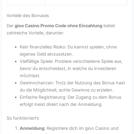
Vorteile des Bonuses
Der
gioo Casino Promo Code ohne Einzahlung
bietet
zahlreiche Vorteile, darunter:
Kein finanzielles Risiko: Du kannst spielen, ohne
eigenes Geld einzusetzen.
Vielfältige Spiele: Probiere verschiedene Spiele aus,
bevor du entscheidest, in welche du investieren
möchtest.
Gewinnchancen: Trotz der Nutzung des Bonus hast
du die Möglichkeit, echte Gewinne zu erzielen.
Einfache Registrierung: Der Zugang zu dem Bonus
erfolgt meist direkt nach der Anmeldung.
So funktioniert’s
Anmeldung:
Registriere dich im gioo Casino und