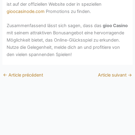
ist auf der offiziellen Website oder in speziellen
gioocasinode.com
Promotions zu finden.
Zusammenfassend lässt sich sagen, dass das
gioo Casino
mit seinem attraktiven Bonusangebot eine hervorragende
Möglichkeit bietet, das Online-Glücksspiel zu erkunden.
Nutze die Gelegenheit, melde dich an und profitiere von
den vielen spannenden Spielen!
←
Article précédent
Article suivant
→