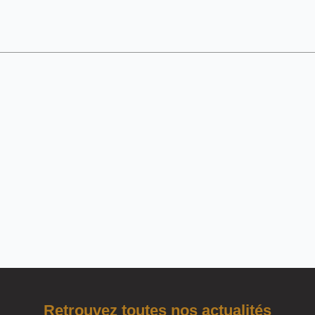
Retrouvez toutes nos actualités