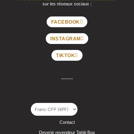
sur les réseaux sociaux :
FACEBOOK
INSTAGRAM
TIKTOK
Contact
Devenir revendeur Tahiti Box