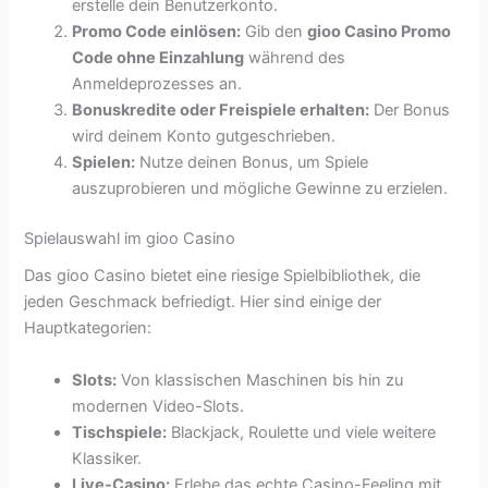
erstelle dein Benutzerkonto.
Promo Code einlösen:
Gib den
gioo Casino Promo
Code ohne Einzahlung
während des
Anmeldeprozesses an.
Bonuskredite oder Freispiele erhalten:
Der Bonus
wird deinem Konto gutgeschrieben.
Spielen:
Nutze deinen Bonus, um Spiele
auszuprobieren und mögliche Gewinne zu erzielen.
Spielauswahl im gioo Casino
Das gioo Casino bietet eine riesige Spielbibliothek, die
jeden Geschmack befriedigt. Hier sind einige der
Hauptkategorien:
Slots:
Von klassischen Maschinen bis hin zu
modernen Video-Slots.
Tischspiele:
Blackjack, Roulette und viele weitere
Klassiker.
Live-Casino:
Erlebe das echte Casino-Feeling mit