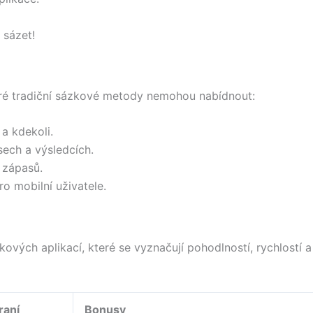
 sázet!
eré tradiční sázkové metody nemohou nabídnout:
a kdekoli.
ech a výsledcích.
 zápasů.
o mobilní uživatele.
ových aplikací, které se vyznačují pohodlností, rychlostí
raní
Bonusy