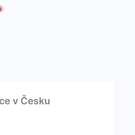
0
anier
ace v Česku