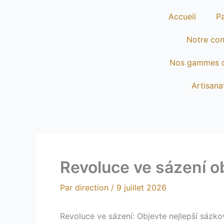
Aller
Accueil
Pa
au
contenu
Notre co
Nos gammes 
Artisana
Revoluce ve sázení o
Par
direction
/
9 juillet 2026
Revoluce ve sázení: Objevte nejlepší sázk