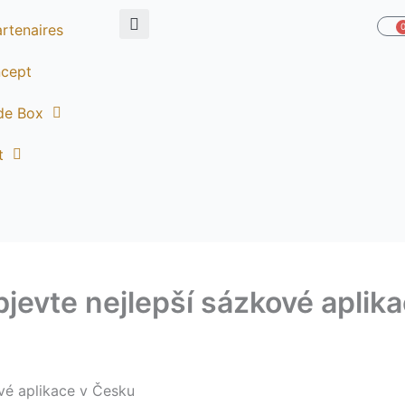
rtenaires
P
ncept
de Box
t
bjevte nejlepší sázkové aplik
ové aplikace v Česku