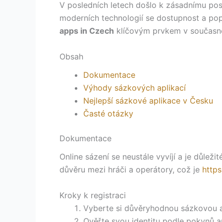
V posledních letech došlo k zásadnímu posu
moderních technologií se dostupnost a pop
apps in Czech
klíčovým prvkem v současném
Obsah
Dokumentace
Výhody sázkových aplikací
Nejlepší sázkové aplikace v Česku
Časté otázky
Dokumentace
Online sázení se neustále vyvíjí a je důlež
důvěru mezi hráči a operátory, což je
https
Kroky k registraci
Vyberte si důvěryhodnou sázkovou a
Ověřte svou identitu podle pokynů a