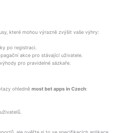
usy, které mohou výrazně zvýšit vaše výhry:
ky po registraci.
agační akce pro stávající uživatele.
výhody pro pravidelné sázkaře.
otazy ohledně
most bet apps in Czech
:
uživatelů.
portů, ale ověřte si to ve specifikacích aplikace.