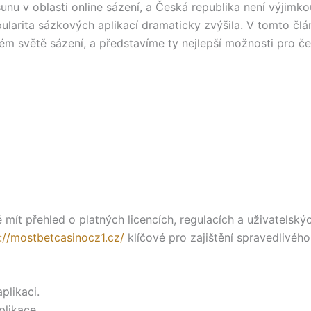
nu v oblasti online sázení, a Česká republika není výjimk
ularita sázkových aplikací dramaticky zvýšila. V tomto čl
 světě sázení, a představíme ty nejlepší možnosti pro če
ité mít přehled o platných licencích, regulacích a uživatel
://mostbetcasinocz1.cz/
klíčové pro zajištění spravedlivého
plikaci.
plikace.