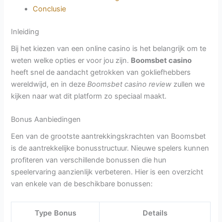
Conclusie
Inleiding
Bij het kiezen van een online casino is het belangrijk om te
weten welke opties er voor jou zijn.
Boomsbet casino
heeft snel de aandacht getrokken van gokliefhebbers
wereldwijd, en in deze
Boomsbet casino review
zullen we
kijken naar wat dit platform zo speciaal maakt.
Bonus Aanbiedingen
Een van de grootste aantrekkingskrachten van Boomsbet
is de aantrekkelijke bonusstructuur. Nieuwe spelers kunnen
profiteren van verschillende bonussen die hun
speelervaring aanzienlijk verbeteren. Hier is een overzicht
van enkele van de beschikbare bonussen:
Type Bonus
Details