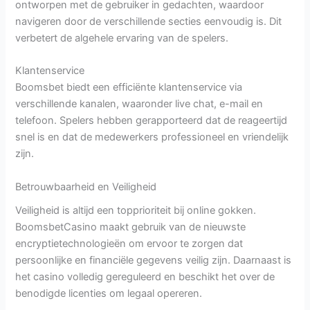
ontworpen met de gebruiker in gedachten, waardoor
navigeren door de verschillende secties eenvoudig is. Dit
verbetert de algehele ervaring van de spelers.
Klantenservice
Boomsbet biedt een efficiënte klantenservice via
verschillende kanalen, waaronder live chat, e-mail en
telefoon. Spelers hebben gerapporteerd dat de reageertijd
snel is en dat de medewerkers professioneel en vriendelijk
zijn.
Betrouwbaarheid en Veiligheid
Veiligheid is altijd een topprioriteit bij online gokken.
BoomsbetCasino maakt gebruik van de nieuwste
encryptietechnologieën om ervoor te zorgen dat
persoonlijke en financiële gegevens veilig zijn. Daarnaast is
het casino volledig gereguleerd en beschikt het over de
benodigde licenties om legaal opereren.