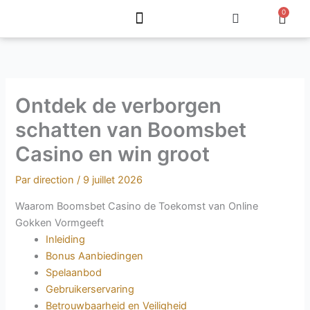
Aller
0
Pani
au
NOTRE CONCEPT
NOS GAMMES DE BOX
contenu
Ontdek de verborgen
schatten van Boomsbet
Casino en win groot
Par
direction
/
9 juillet 2026
Waarom Boomsbet Casino de Toekomst van Online
Gokken Vormgeeft
Inleiding
Bonus Aanbiedingen
Spelaanbod
Gebruikerservaring
Betrouwbaarheid en Veiligheid