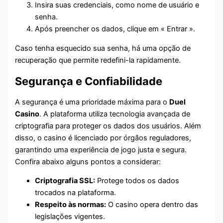
Insira suas credenciais, como nome de usuário e
senha.
Após preencher os dados, clique em « Entrar ».
Caso tenha esquecido sua senha, há uma opção de
recuperação que permite redefini-la rapidamente.
Segurança e Confiabilidade
A segurança é uma prioridade máxima para o
Duel
Casino
. A plataforma utiliza tecnologia avançada de
criptografia para proteger os dados dos usuários. Além
disso, o casino é licenciado por órgãos reguladores,
garantindo uma experiência de jogo justa e segura.
Confira abaixo alguns pontos a considerar:
Criptografia SSL:
Protege todos os dados
trocados na plataforma.
Respeito às normas:
O casino opera dentro das
legislações vigentes.