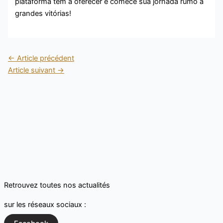
plataforma tem a oferecer e comece sua jornada rumo a
grandes vitórias!
←
Article précédent
Article suivant
→
Retrouvez toutes nos actualités
sur les réseaux sociaux :