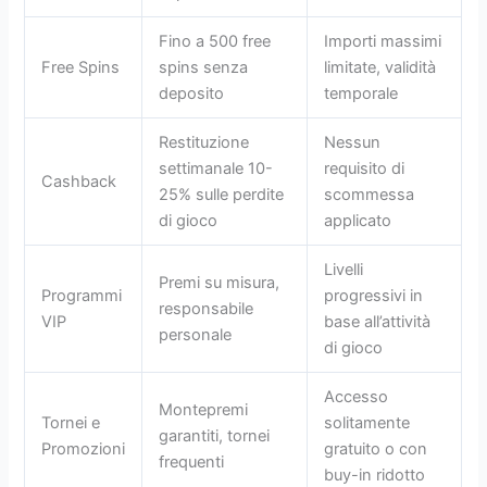
Fino a 500 free
Importi massimi
Free Spins
spins senza
limitate, validità
deposito
temporale
Restituzione
Nessun
settimanale 10-
requisito di
Cashback
25% sulle perdite
scommessa
di gioco
applicato
Livelli
Premi su misura,
Programmi
progressivi in
responsabile
VIP
base all’attività
personale
di gioco
Accesso
Montepremi
Tornei e
solitamente
garantiti, tornei
Promozioni
gratuito o con
frequenti
buy-in ridotto