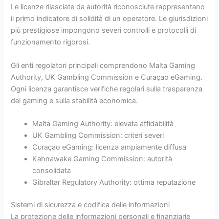
Le licenze rilasciate da autorità riconosciute rappresentano
il primo indicatore di solidità di un operatore. Le giurisdizioni
più prestigiose impongono severi controlli e protocolli di
funzionamento rigorosi.
Gli enti regolatori principali comprendono Malta Gaming
Authority, UK Gambling Commission e Curaçao eGaming.
Ogni licenza garantisce verifiche regolari sulla trasparenza
del gaming e sulla stabilità economica.
Malta Gaming Authority: elevata affidabilità
UK Gambling Commission: criteri severi
Curaçao eGaming: licenza ampiamente diffusa
Kahnawake Gaming Commission: autorità
consolidata
Gibraltar Regulatory Authority: ottima reputazione
Sistemi di sicurezza e codifica delle informazioni
La protezione delle informazioni personali e finanziarie