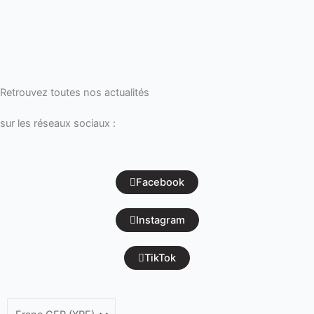
Retrouvez toutes nos actualités
sur les réseaux sociaux :
Facebook
Instagram
TikTok