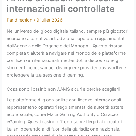
internazionali controllate
Par
direction
/
9 juillet 2026
Nel universo del gioco digitale italiano, sempre più giocatori
ricercano alternative ai tradizionali operatori regolamentati
dall’Agenzia delle Dogane e dei Monopoli. Questa risorsa
completa ti aiuterà a navigare nel mondo delle piattaforme
con licenze internazionali, mettendoti a disposizione gli
strumenti necessari per distinguere provider trustworthy e
proteggere la tua sessione di gaming.
Cosa sono i casinò non AAMS sicuri e perché sceglierli
Le piattaforme di gioco online con licenze internazionali
rappresentano operatori regolamentati da autorità estere
riconosciute, come Malta Gaming Authority o Curaçao
eGaming. Questi casino offrono servizi legali ai giocatori
italiani operando al di fuori della giurisdizione nazionale,