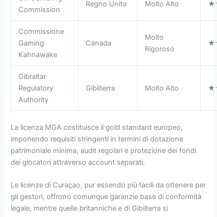
Regno Unito
Molto Alto
★
Commission
Commissione
Molto
Gaming
Canada
★
Rigoroso
Kahnawake
Gibraltar
Regulatory
Gibilterra
Molto Alto
★
Authority
La licenza MGA costituisce il gold standard europeo,
imponendo requisiti stringenti in termini di dotazione
patrimoniale minima, audit regolari e protezione dei fondi
dei giocatori attraverso account separati.
Le licenze di Curaçao, pur essendo più facili da ottenere per
gli gestori, offrono comunque garanzie base di conformità
legale, mentre quelle britanniche e di Gibilterra si