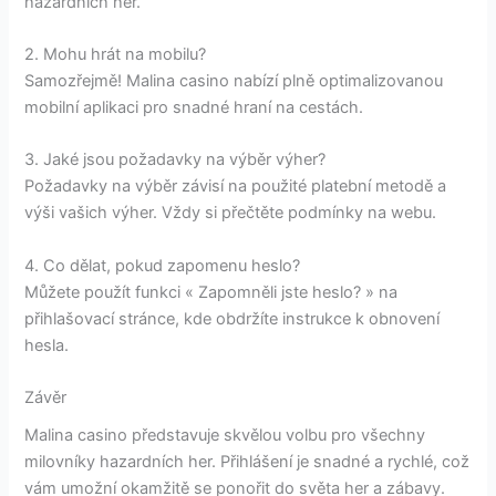
hazardních her.
2. Mohu hrát na mobilu?
Samozřejmě! Malina casino nabízí plně optimalizovanou
mobilní aplikaci pro snadné hraní na cestách.
3. Jaké jsou požadavky na výběr výher?
Požadavky na výběr závisí na použité platební metodě a
výši vašich výher. Vždy si přečtěte podmínky na webu.
4. Co dělat, pokud zapomenu heslo?
Můžete použít funkci « Zapomněli jste heslo? » na
přihlašovací stránce, kde obdržíte instrukce k obnovení
hesla.
Závěr
Malina casino představuje skvělou volbu pro všechny
milovníky hazardních her. Přihlášení je snadné a rychlé, což
vám umožní okamžitě se ponořit do světa her a zábavy.