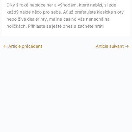
Díky široké nabídce her a výhodám, které nabízí, si zde
každý najde něco pro sebe. Ať už preferujete klasické sloty
nebo živé dealer hry, malina casino vás nenechá na
holičkách. Přihlaste se ještě dnes a začněte hrát!
←
Article précédent
Article suivant
→