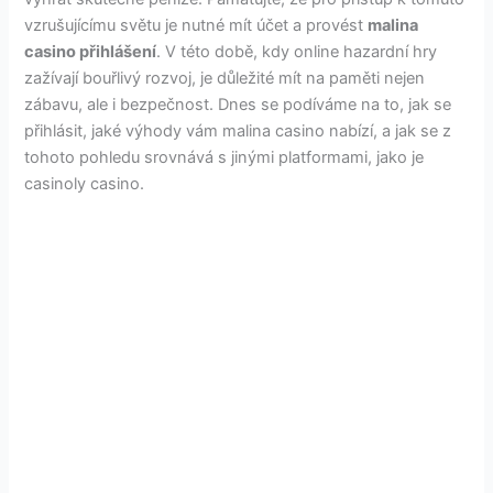
vzrušujícímu světu je nutné mít účet a provést
malina
casino přihlášení
. V této době, kdy online hazardní hry
zažívají bouřlivý rozvoj, je důležité mít na paměti nejen
zábavu, ale i bezpečnost. Dnes se podíváme na to, jak se
přihlásit, jaké výhody vám malina casino nabízí, a jak se z
tohoto pohledu srovnává s jinými platformami, jako je
casinoly casino.