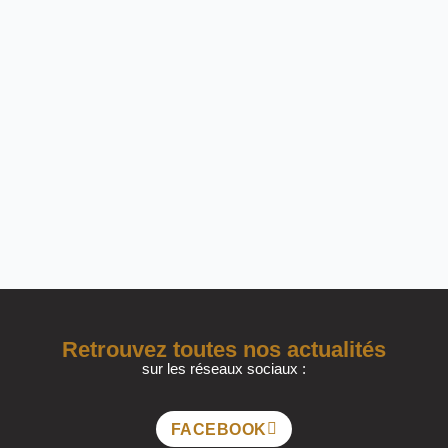
Retrouvez toutes nos actualités
sur les réseaux sociaux :
FACEBOOK