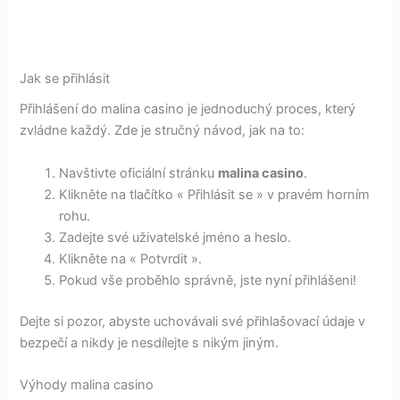
Jak se přihlásit
Přihlášení do malina casino je jednoduchý proces, který
zvládne každý. Zde je stručný návod, jak na to:
Navštivte oficiální stránku
malina casino
.
Klikněte na tlačítko « Přihlásit se » v pravém horním
rohu.
Zadejte své uživatelské jméno a heslo.
Klikněte na « Potvrdit ».
Pokud vše proběhlo správně, jste nyní přihlášeni!
Dejte si pozor, abyste uchovávali své přihlašovací údaje v
bezpečí a nikdy je nesdílejte s nikým jiným.
Výhody malina casino