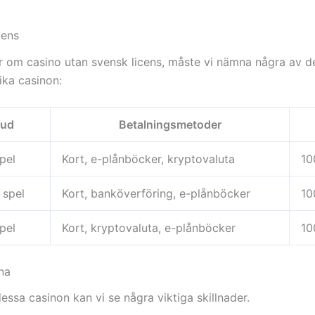
cens
r om casino utan svensk licens, måste vi nämna några av 
lika casinon:
bud
Betalningsmetoder
pel
Kort, e-plånböcker, kryptovaluta
10
 spel
Kort, banköverföring, e-plånböcker
10
pel
Kort, kryptovaluta, e-plånböcker
10
na
essa casinon kan vi se några viktiga skillnader.