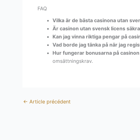
FAQ
Vilka är de bästa casinona utan sve
Är casinon utan svensk licens säkr
Kan jag vinna riktiga pengar på cas
Vad borde jag tänka på när jag regi
Hur fungerar bonusarna på casinon 
omsättningskrav.
←
Article précédent