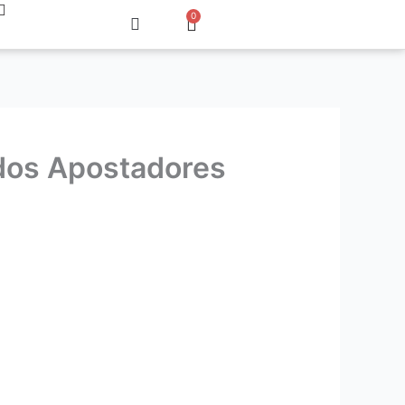
0
Panier
 dos Apostadores