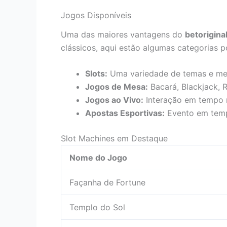
Jogos Disponíveis
Uma das maiores vantagens do
betorigina
clássicos, aqui estão algumas categorias p
Slots:
Uma variedade de temas e me
Jogos de Mesa:
Bacará, Blackjack, R
Jogos ao Vivo:
Interação em tempo r
Apostas Esportivas:
Evento em temp
Slot Machines em Destaque
Nome do Jogo
Façanha de Fortune
Templo do Sol