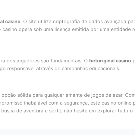
al casino
. O site utiliza criptografia de dados avançada p
o casino opera sob uma licença emitida por uma entidade 
ira dos jogadores são fundamentais. O
betoriginal casino
p
ogo responsável através de campanhas educacionais.
opção sólida para qualquer amante de jogos de azar. C
mpromisso inabalável com a segurança, este casino online
busca de aventura e sorte, não hesite em explorar tudo o