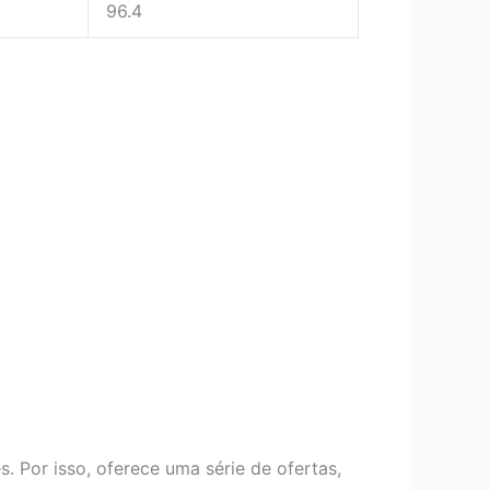
96.4
 Por isso, oferece uma série de ofertas,