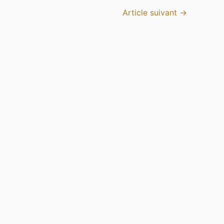
Article suivant
→