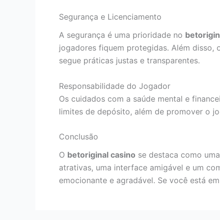
Segurança e Licenciamento
A segurança é uma prioridade no
betorigin
jogadores fiquem protegidas. Além disso, 
segue práticas justas e transparentes.
Responsabilidade do Jogador
Os cuidados com a saúde mental e finance
limites de depósito, além de promover o j
Conclusão
O
betoriginal casino
se destaca como uma 
atrativas, uma interface amigável e um co
emocionante e agradável. Se você está em 