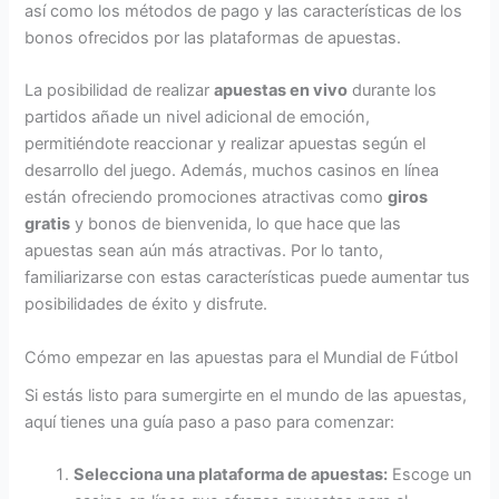
así como los métodos de pago y las características de los
bonos ofrecidos por las plataformas de apuestas.
La posibilidad de realizar
apuestas en vivo
durante los
partidos añade un nivel adicional de emoción,
permitiéndote reaccionar y realizar apuestas según el
desarrollo del juego. Además, muchos casinos en línea
están ofreciendo promociones atractivas como
giros
gratis
y bonos de bienvenida, lo que hace que las
apuestas sean aún más atractivas. Por lo tanto,
familiarizarse con estas características puede aumentar tus
posibilidades de éxito y disfrute.
Cómo empezar en las apuestas para el Mundial de Fútbol
Si estás listo para sumergirte en el mundo de las apuestas,
aquí tienes una guía paso a paso para comenzar:
Selecciona una plataforma de apuestas:
Escoge un