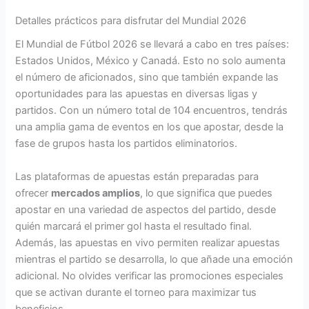
Detalles prácticos para disfrutar del Mundial 2026
El Mundial de Fútbol 2026 se llevará a cabo en tres países:
Estados Unidos, México y Canadá. Esto no solo aumenta
el número de aficionados, sino que también expande las
oportunidades para las apuestas en diversas ligas y
partidos. Con un número total de 104 encuentros, tendrás
una amplia gama de eventos en los que apostar, desde la
fase de grupos hasta los partidos eliminatorios.
Las plataformas de apuestas están preparadas para
ofrecer
mercados amplios
, lo que significa que puedes
apostar en una variedad de aspectos del partido, desde
quién marcará el primer gol hasta el resultado final.
Además, las apuestas en vivo permiten realizar apuestas
mientras el partido se desarrolla, lo que añade una emoción
adicional. No olvides verificar las promociones especiales
que se activan durante el torneo para maximizar tus
beneficios.