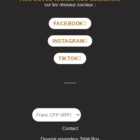
sur les réseaux sociaux :
FACEBOOK
INSTAGRAM
TIKTOK
Contact
Devenir revendeur Tahiti Box