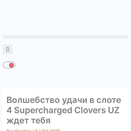
Aller
au
contenu
0
Panier
Волшебство удачи в слоте
4 Supercharged Clovers UZ
ждет тебя