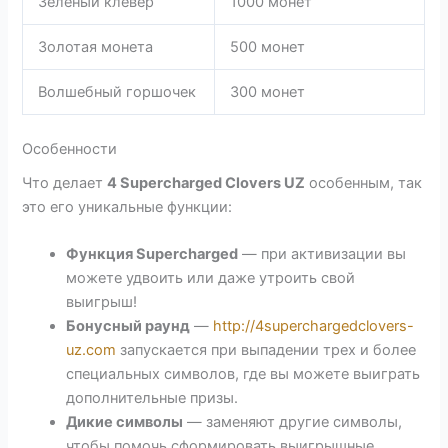
Зеленый клевер
1000 монет
Золотая монета
500 монет
Волшебный горшочек
300 монет
Особенности
Что делает
4 Supercharged Clovers UZ
особенным, так
это его уникальные функции:
Функция Supercharged
— при активизации вы
можете удвоить или даже утроить свой
выигрыш!
Бонусный раунд
—
http://4superchargedclovers-
uz.com
запускается при выпадении трех и более
специальных символов, где вы можете выиграть
дополнительные призы.
Дикие символы
— заменяют другие символы,
чтобы помочь сформировать выигрышные