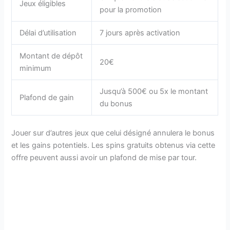
Jeux éligibles
pour la promotion
Délai d’utilisation
7 jours après activation
Montant de dépôt
20€
minimum
Jusqu’à 500€ ou 5x le montant
Plafond de gain
du bonus
Jouer sur d’autres jeux que celui désigné annulera le bonus
et les gains potentiels. Les spins gratuits obtenus via cette
offre peuvent aussi avoir un plafond de mise par tour.