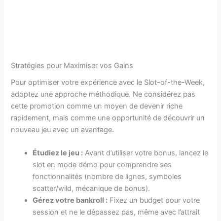
Stratégies pour Maximiser vos Gains
Pour optimiser votre expérience avec le Slot-of-the-Week,
adoptez une approche méthodique. Ne considérez pas
cette promotion comme un moyen de devenir riche
rapidement, mais comme une opportunité de découvrir un
nouveau jeu avec un avantage.
Étudiez le jeu :
Avant d’utiliser votre bonus, lancez le
slot en mode démo pour comprendre ses
fonctionnalités (nombre de lignes, symboles
scatter/wild, mécanique de bonus).
Gérez votre bankroll :
Fixez un budget pour votre
session et ne le dépassez pas, même avec l’attrait