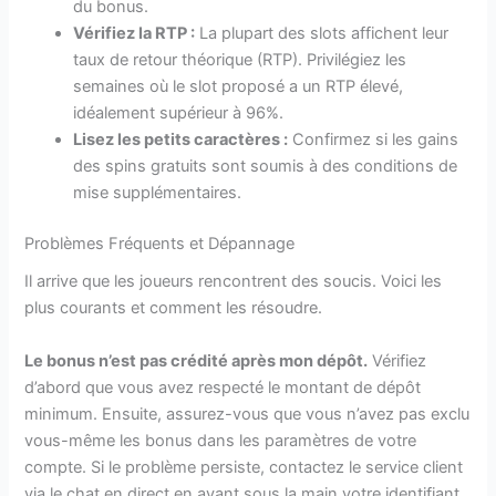
du bonus.
Vérifiez la RTP :
La plupart des slots affichent leur
taux de retour théorique (RTP). Privilégiez les
semaines où le slot proposé a un RTP élevé,
idéalement supérieur à 96%.
Lisez les petits caractères :
Confirmez si les gains
des spins gratuits sont soumis à des conditions de
mise supplémentaires.
Problèmes Fréquents et Dépannage
Il arrive que les joueurs rencontrent des soucis. Voici les
plus courants et comment les résoudre.
Le bonus n’est pas crédité après mon dépôt.
Vérifiez
d’abord que vous avez respecté le montant de dépôt
minimum. Ensuite, assurez-vous que vous n’avez pas exclu
vous-même les bonus dans les paramètres de votre
compte. Si le problème persiste, contactez le service client
via le chat en direct en ayant sous la main votre identifiant