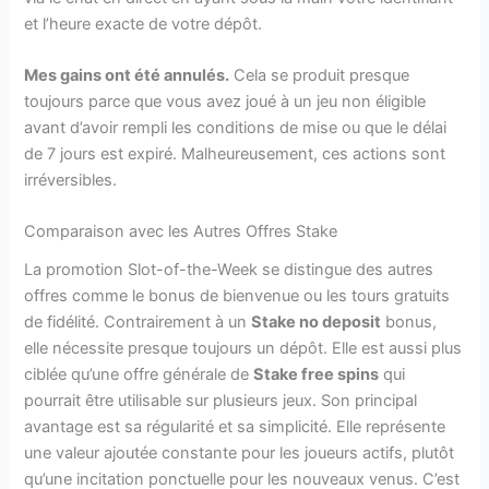
et l’heure exacte de votre dépôt.
Mes gains ont été annulés.
Cela se produit presque
toujours parce que vous avez joué à un jeu non éligible
avant d’avoir rempli les conditions de mise ou que le délai
de 7 jours est expiré. Malheureusement, ces actions sont
irréversibles.
Comparaison avec les Autres Offres Stake
La promotion Slot-of-the-Week se distingue des autres
offres comme le bonus de bienvenue ou les tours gratuits
de fidélité. Contrairement à un
Stake no deposit
bonus,
elle nécessite presque toujours un dépôt. Elle est aussi plus
ciblée qu’une offre générale de
Stake free spins
qui
pourrait être utilisable sur plusieurs jeux. Son principal
avantage est sa régularité et sa simplicité. Elle représente
une valeur ajoutée constante pour les joueurs actifs, plutôt
qu’une incitation ponctuelle pour les nouveaux venus. C’est