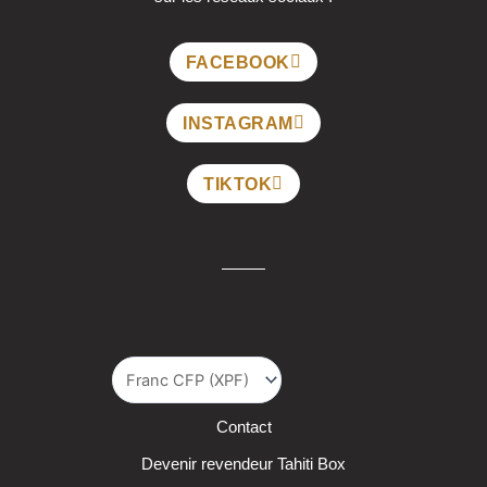
FACEBOOK
INSTAGRAM
TIKTOK
Contact
Devenir revendeur Tahiti Box