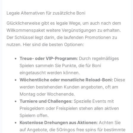
Legale Alternativen für zusätzliche Boni
Glücklicherweise gibt es legale Wege, um auch nach dem
Willkommenspaket weitere Vergünstigungen zu erhalten.
Der Schlüssel liegt darin, die laufenden Promotionen zu
nutzen. Hier sind die besten Optionen:
Treue- oder VIP-Programm:
Durch regelmäßiges
Spielen sammeln Sie Punkte, die für Boni
eingetauscht werden können.
Wöchentliche oder monatliche Reload-Boni:
Diese
werden bestehenden Kunden angeboten, oft am
Montag oder Wochenende.
Turniere und Challenges:
Spezielle Events mit
Preisgeldern oder Freispielen stehen allen aktiven
Spielern offen.
Kostenlose Drehungen aus Aktionen:
Achten Sie
auf Angebote, die 5Gringos free spins für bestimmte