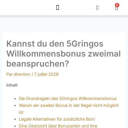
Aller
0
Pani
au
NOTRE CONCEPT
NOS GAMMES DE BOX
contenu
Kannst du den 5Gringos
Willkommensbonus zweimal
beanspruchen?
Par
direction
/
7 juillet 2026
Inhalt
Die Grundregeln des 5Gringos Willkommensbonus
Warum ein zweiter Bonus in der Regel nicht möglich
ist
Legale Alternativen für zusätzliche Boni
Eine Übersicht über Bonusarten und ihre