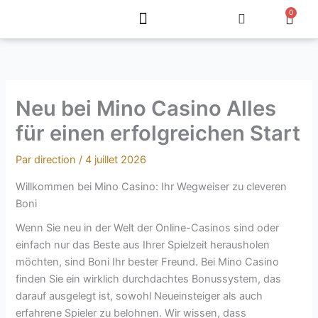
Aller
0
Pani
au
NOTRE CONCEPT
NOS GAMMES DE BOX
contenu
Neu bei Mino Casino Alles
für einen erfolgreichen Start
Par
direction
/
4 juillet 2026
Willkommen bei Mino Casino: Ihr Wegweiser zu cleveren
Boni
Wenn Sie neu in der Welt der Online-Casinos sind oder
einfach nur das Beste aus Ihrer Spielzeit herausholen
möchten, sind Boni Ihr bester Freund. Bei Mino Casino
finden Sie ein wirklich durchdachtes Bonussystem, das
darauf ausgelegt ist, sowohl Neueinsteiger als auch
erfahrene Spieler zu belohnen. Wir wissen, dass