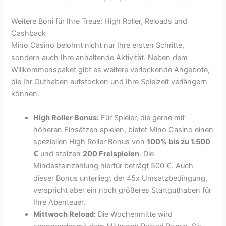
Weitere Boni für Ihre Treue: High Roller, Reloads und
Cashback
Mino Casino belohnt nicht nur Ihre ersten Schritte,
sondern auch Ihre anhaltende Aktivität. Neben dem
Willkommenspaket gibt es weitere verlockende Angebote,
die Ihr Guthaben aufstocken und Ihre Spielzeit verlängern
können.
High Roller Bonus:
Für Spieler, die gerne mit
höheren Einsätzen spielen, bietet Mino Casino einen
speziellen High Roller Bonus von
100% bis zu 1.500
€
und stolzen
200 Freispielen
. Die
Mindesteinzahlung hierfür beträgt 500 €. Auch
dieser Bonus unterliegt der 45x Umsatzbedingung,
verspricht aber ein noch größeres Startguthaben für
Ihre Abenteuer.
Mittwoch Reload:
Die Wochenmitte wird