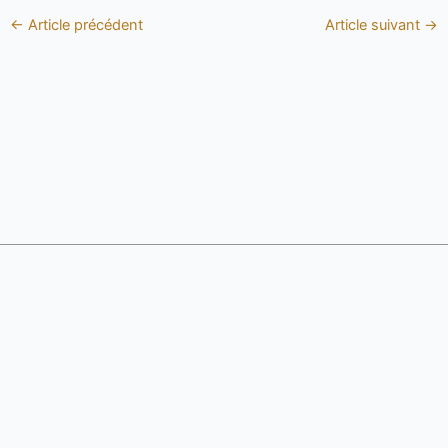
←
Article précédent
Article suivant
→