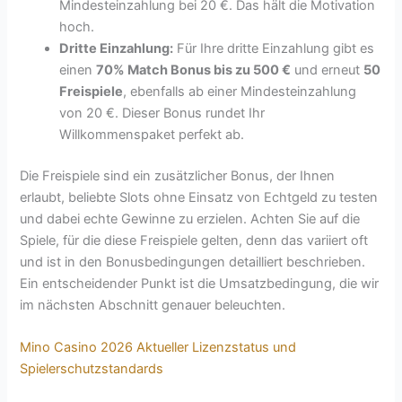
Mindesteinzahlung bei 20 €. Das hält die Motivation
hoch.
Dritte Einzahlung:
Für Ihre dritte Einzahlung gibt es
einen
70% Match Bonus bis zu 500 €
und erneut
50
Freispiele
, ebenfalls ab einer Mindesteinzahlung
von 20 €. Dieser Bonus rundet Ihr
Willkommenspaket perfekt ab.
Die Freispiele sind ein zusätzlicher Bonus, der Ihnen
erlaubt, beliebte Slots ohne Einsatz von Echtgeld zu testen
und dabei echte Gewinne zu erzielen. Achten Sie auf die
Spiele, für die diese Freispiele gelten, denn das variiert oft
und ist in den Bonusbedingungen detailliert beschrieben.
Ein entscheidender Punkt ist die Umsatzbedingung, die wir
im nächsten Abschnitt genauer beleuchten.
Mino Casino 2026 Aktueller Lizenzstatus und
Spielerschutzstandards