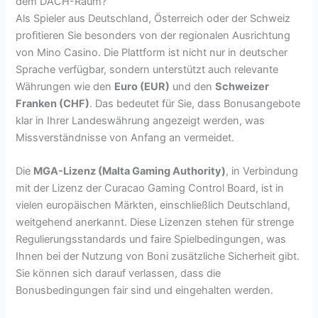
dem DACH-Raum?
Als Spieler aus Deutschland, Österreich oder der Schweiz
profitieren Sie besonders von der regionalen Ausrichtung
von Mino Casino. Die Plattform ist nicht nur in deutscher
Sprache verfügbar, sondern unterstützt auch relevante
Währungen wie den
Euro (EUR)
und den
Schweizer
Franken (CHF)
. Das bedeutet für Sie, dass Bonusangebote
klar in Ihrer Landeswährung angezeigt werden, was
Missverständnisse von Anfang an vermeidet.
Die
MGA-Lizenz (Malta Gaming Authority)
, in Verbindung
mit der Lizenz der Curacao Gaming Control Board, ist in
vielen europäischen Märkten, einschließlich Deutschland,
weitgehend anerkannt. Diese Lizenzen stehen für strenge
Regulierungsstandards und faire Spielbedingungen, was
Ihnen bei der Nutzung von Boni zusätzliche Sicherheit gibt.
Sie können sich darauf verlassen, dass die
Bonusbedingungen fair sind und eingehalten werden.