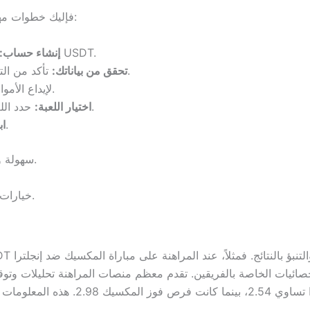
إذا كنت جديدًا في عالم مراهنات USDT، فإليك خطوات مهمة للبدء:
ابدأ بفتح حساب على منصة مراهنات تدعم USDT.
إنشاء حساب:
تأكد من التأكد من هويتك ومعلومات الدفع التي قدمتها.
تحقق من بياناتك:
استخدم USDT لإيداع الأموال في حسابك.
حدد اللعبة أو الحدث الذي ترغب في المراهنة عليه.
اختيار اللعبة:
ضع رهانك وراقب نتائج المباراة.
اب
سهولة وسرعة إنشاء حساب وانتقال سريع للأموال.
خيارات متنوعة لمراهنات في مباريات كأس العالم.
ابعة الأخبار والاحصائيات الخاصة بالفريقين. تقدم معظم منصات المراهنة تحل