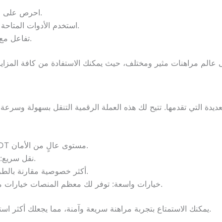
احرص على متابعة الفرق والإحصائيات قبل وضع الرهان.
استخدم الأدوات المتاحة على المنصات للحصول على توقعات دقيقة.
تفاعل مع المجتمع المحلي لمشاركة الأفكار والنصائح.
أمان كبير: توفر عمليات الدفع بواسطة USDT مستوى عالٍ من الأمان.
نقل سريع: عمليات الإيداع والسحب تكون فورية تقريبًا.
خصوصية: تعد معاملات USDT أكثر خصوصية مقارنة بالطرق التقليدية.
خيارات واسعة: توفر لك معظم المنصات خيارات متعددة للمراهنة على أحداث رياضية متنوعة.
باختيار USDT، يمكنك الاستمتاع بتجربة مراهنة سريعة وآمنة، مما يجعلك أكثر استعدادًا لمباريات كأس العالم القادمة.