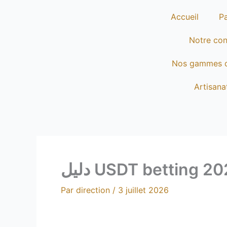
Aller
Accueil
Pa
au
contenu
Notre co
Nos gammes 
Artisana
Par
direction
/
3 juillet 2026