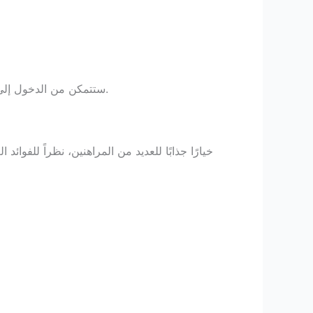
باستخدام USDT، ستتمكن من الدخول إلى عالم مراهنات مثير ومختلف، حيث يمكنك الاستفادة من كافة المزايا التي توفرها هذه العملة الرقمية.