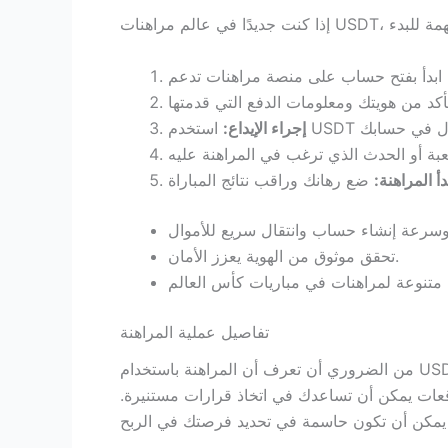
إجراء الإيداع:
دأ المراهنة:
تحقق موثوق من الهوية يعزز الأمان.
تفاصيل عملية المراهنة
من الضروري أن تعرف أن المراهنة باستخدام USDT تتطلب بعض المعرفة بكيفية قراءة الاحتمالات والتنبؤ بالنتائج. فمثلاً، عند المراهنة على مباراة المكسيك ضد إنجلترا
يلات وتوقعات يمكن أن تساعدك في اتخاذ قرارات مستنيرة.