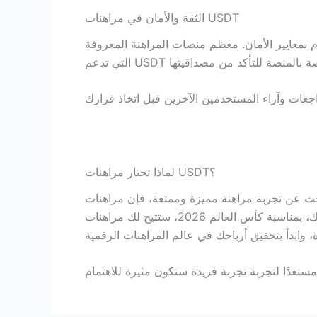
الثقة والأمان في مراهنات USDT
م بمعايير الأمان. معظم منصات المراهنة المعروفة
لماذا تختار مراهنات USDT؟
ة مميزة وممتعة، فإن مراهنات USDT تمثل خيارًا مثاليًا. تقدم لك هذه العملة الرقمية مزايا فريدة مثل الأمان، والسرعة، والخصوصية.
بالإضافة إلى ذلك، بمناسبة كأس العالم 2026، ستتيح لك مراهنات USDT الاستمتاع بتجربة مثيرة مع مجموعة واسعة من الخيارات المتاحة لمباريات مثل المكسيك ضد