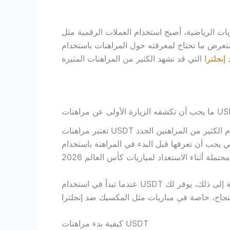
عملات الرقمية مثل USDT شعبية متزايدة بين المراهنين. يتجه العديد من عشاق الرياضة نحو هذا الشكل
لم 2026. في هذا الدليل، سنستعرض ما تحتاج لمعرفته حول المراهنات باستخدام USDT وكيفية الاستعداد لمباريات
نجلترا
زيارة الأولى عن مراهنات USDT
تعتبر مراهنات USDT تجربة فريدة قد تثير اهتمام الكثير من المراهنين الجدد. USDT هو نوع من العملات الرقمية الذي يقدم مزايا عديدة مثل الأمان والسرعة في عمليات
المراهنة باستخدام USDT. من خلال فهم هذه المزايا، يمكنك اتخاذ خطوات ثقة
عندما تبدأ في استخدام USDT للمراهنة، ستتمكن من الاستفادة من معالجة سريعة للمدفوعات وخصوصية أفضل مقارنة بالطرق التقليدية. بالإضافة إلى ذلك، يوفر لك
كيفية بدء مراهنات USDT