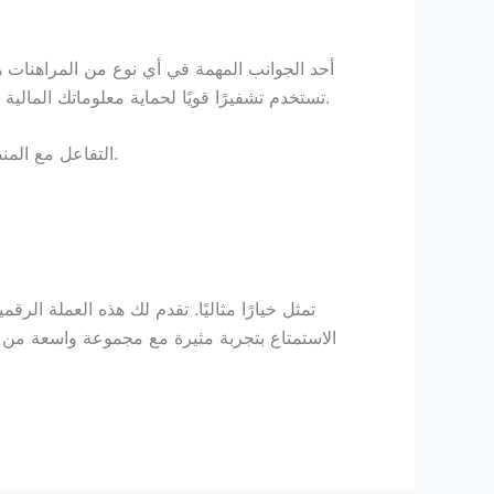
أحد الجوانب المهمة في أي نوع من المراهنات ه
التي تدعم USDT تستخدم تشفيرًا قويًا لحماية معلوماتك المالية والشخصية. يجب عليك أيضًا التحقق من الترخيصات والاعتمادات الخاصة بالمنصة للتأكد من مصداقيتها.
التفاعل مع المنصات الموثوقة يعزز من حماية معلوماتك، كما يمكنك الاعتماد على مراجعات وآراء المستخدمين الآخرين قبل اتخاذ قرارك.