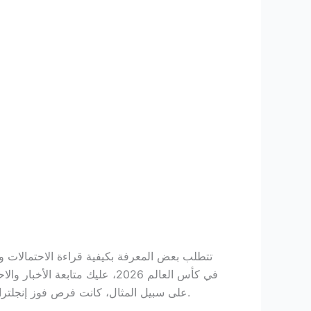
في كأس العالم 2026، عليك مت
على سبيل المثال، كانت فرص فوز إنجلترا تساوي 2.54، بينما كانت فرص فوز المكسيك 2.98. هذه المعلومات يمكن أن تكون حاسمة في تحديد فرصتك في الربح.