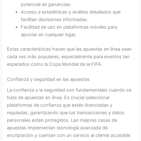
potencial de ganancias.
Acceso a estadísticas y análisis detallados que
facilitan decisiones informadas.
Facilidad de uso en plataformas móviles para
apostar en cualquier lugar.
Estas características hacen que las apuestas en línea sean
cada vez más populares, especialmente para eventos tan
esperados como la Copa Mundial de la FIFA.
Confianza y seguridad en las apuestas
La confianza y la seguridad son fundamentales cuando se
trata de apuestas en línea. Es crucial seleccionar
plataformas de confianza que estén licenciadas y
reguladas, garantizando que tus transacciones y datos
personales estén protegidos. Las mejores casas de
apuestas implementan tecnología avanzada de
encriptación y cuentan con un servicio al cliente accesible