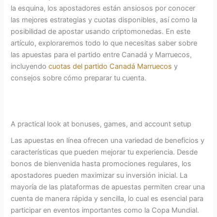
la esquina, los apostadores están ansiosos por conocer
las mejores estrategias y cuotas disponibles, así como la
posibilidad de apostar usando criptomonedas. En este
artículo, exploraremos todo lo que necesitas saber sobre
las apuestas para el partido entre Canadá y Marruecos,
incluyendo
cuotas del partido Canadá Marruecos
y
consejos sobre cómo preparar tu cuenta.
A practical look at bonuses, games, and account setup
Las apuestas en línea ofrecen una variedad de beneficios y
características que pueden mejorar tu experiencia. Desde
bonos de bienvenida hasta promociones regulares, los
apostadores pueden maximizar su inversión inicial. La
mayoría de las plataformas de apuestas permiten crear una
cuenta de manera rápida y sencilla, lo cual es esencial para
participar en eventos importantes como la Copa Mundial.