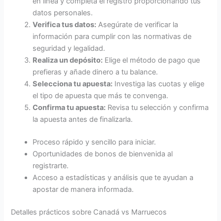
en línea y completa el registro proporcionando tus
datos personales.
Verifica tus datos:
Asegúrate de verificar la
información para cumplir con las normativas de
seguridad y legalidad.
Realiza un depósito:
Elige el método de pago que
prefieras y añade dinero a tu balance.
Selecciona tu apuesta:
Investiga las cuotas y elige
el tipo de apuesta que más te convenga.
Confirma tu apuesta:
Revisa tu selección y confirma
la apuesta antes de finalizarla.
Proceso rápido y sencillo para iniciar.
Oportunidades de bonos de bienvenida al
registrarte.
Acceso a estadísticas y análisis que te ayudan a
apostar de manera informada.
Detalles prácticos sobre Canadá vs Marruecos