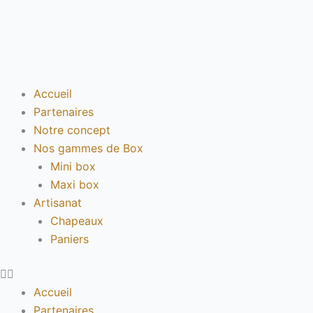
Aller
au
contenu
Accueil
Partenaires
Notre concept
Nos gammes de Box
Mini box
Maxi box
Artisanat
Chapeaux
Paniers
Accueil
Partenaires