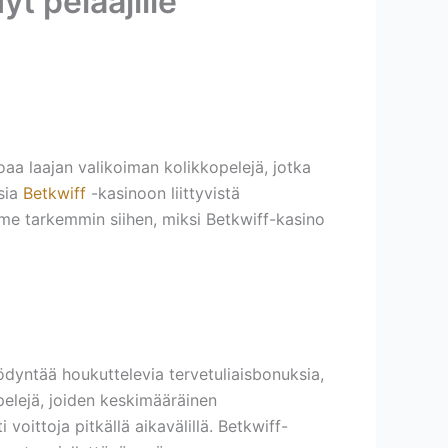
yt pelaajille
oaa laajan valikoiman kolikkopelejä, jotka
ksia
Betkwiff
-kasinoon liittyvistä
mme tarkemmin siihen, miksi Betkwiff-kasino
ödyntää houkuttelevia tervetuliaisbonuksia,
elejä, joiden keskimääräinen
oittoja pitkällä aikavälillä. Betkwiff-