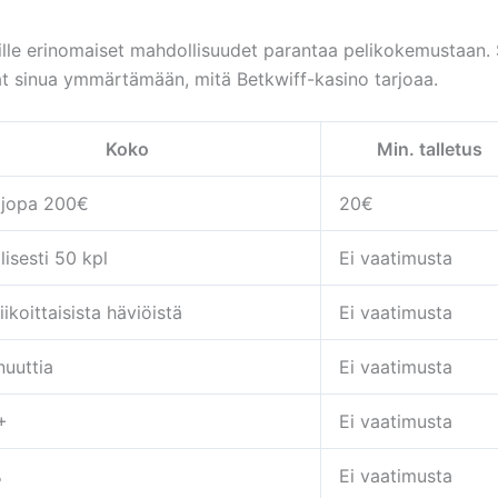
ille erinomaiset mahdollisuudet parantaa pelikokemustaan. 
at sinua ymmärtämään, mitä Betkwiff-kasino tarjoaa.
Koko
Min. talletus
 jopa 200€
20€
lisesti 50 kpl
Ei vaatimusta
ikoittaisista häviöistä
Ei vaatimusta
nuuttia
Ei vaatimusta
+
Ei vaatimusta
%
Ei vaatimusta