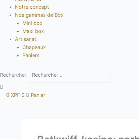
Notre concept
Nos gammes de Box
Mini box
Maxi box
Artisanat
Chapeaux
Paniers
Rechercher
0
XPF
0
Panier