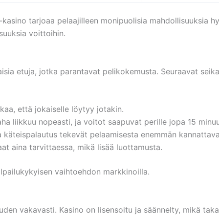
-kasino tarjoaa pelaajilleen monipuolisia mahdollisuuksia hy
uuksia voittoihin.
aisia etuja, jotka parantavat pelikokemusta. Seuraavat seika
kaa, että jokaiselle löytyy jotakin.
ha liikkuu nopeasti, ja voitot saapuvat perille jopa 15 minuu
a käteispalautus tekevät pelaamisesta enemmän kannattava
t aina tarvittaessa, mikä lisää luottamusta.
lpailukykyisen vaihtoehdon markkinoilla.
den vakavasti. Kasino on lisensoitu ja säännelty, mikä takaa,