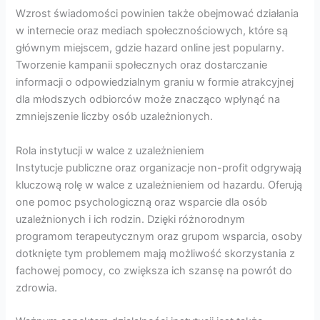
Wzrost świadomości powinien także obejmować działania
w internecie oraz mediach społecznościowych, które są
głównym miejscem, gdzie hazard online jest popularny.
Tworzenie kampanii społecznych oraz dostarczanie
informacji o odpowiedzialnym graniu w formie atrakcyjnej
dla młodszych odbiorców może znacząco wpłynąć na
zmniejszenie liczby osób uzależnionych.
Rola instytucji w walce z uzależnieniem
Instytucje publiczne oraz organizacje non-profit odgrywają
kluczową rolę w walce z uzależnieniem od hazardu. Oferują
one pomoc psychologiczną oraz wsparcie dla osób
uzależnionych i ich rodzin. Dzięki różnorodnym
programom terapeutycznym oraz grupom wsparcia, osoby
dotknięte tym problemem mają możliwość skorzystania z
fachowej pomocy, co zwiększa ich szansę na powrót do
zdrowia.