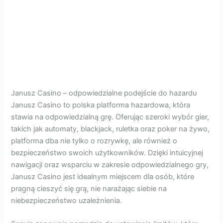
Janusz Casino – odpowiedzialne podejście do hazardu
Janusz Casino to polska platforma hazardowa, która
stawia na odpowiedzialną grę. Oferując szeroki wybór gier,
takich jak automaty, blackjack, ruletka oraz poker na żywo,
platforma dba nie tylko o rozrywkę, ale również o
bezpieczeństwo swoich użytkowników. Dzięki intuicyjnej
nawigacji oraz wsparciu w zakresie odpowiedzialnego gry,
Janusz Casino jest idealnym miejscem dla osób, które
pragną cieszyć się grą, nie narażając siebie na
niebezpieczeństwo uzależnienia.