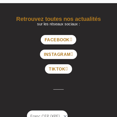
Retrouvez toutes nos actualités
sur les réseaux sociaux :
FACEBOOK
INSTAGRAM
TIKTOK