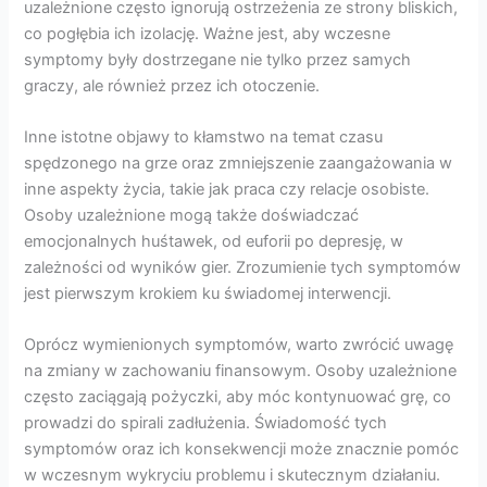
uzależnione często ignorują ostrzeżenia ze strony bliskich,
co pogłębia ich izolację. Ważne jest, aby wczesne
symptomy były dostrzegane nie tylko przez samych
graczy, ale również przez ich otoczenie.
Inne istotne objawy to kłamstwo na temat czasu
spędzonego na grze oraz zmniejszenie zaangażowania w
inne aspekty życia, takie jak praca czy relacje osobiste.
Osoby uzależnione mogą także doświadczać
emocjonalnych huśtawek, od euforii po depresję, w
zależności od wyników gier. Zrozumienie tych symptomów
jest pierwszym krokiem ku świadomej interwencji.
Oprócz wymienionych symptomów, warto zwrócić uwagę
na zmiany w zachowaniu finansowym. Osoby uzależnione
często zaciągają pożyczki, aby móc kontynuować grę, co
prowadzi do spirali zadłużenia. Świadomość tych
symptomów oraz ich konsekwencji może znacznie pomóc
w wczesnym wykryciu problemu i skutecznym działaniu.