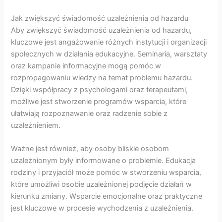
Jak zwiększyć świadomość uzależnienia od hazardu
Aby zwiększyć świadomość uzależnienia od hazardu,
kluczowe jest angażowanie różnych instytucji i organizacji
społecznych w działania edukacyjne. Seminaria, warsztaty
oraz kampanie informacyjne mogą pomóc w
rozpropagowaniu wiedzy na temat problemu hazardu.
Dzięki współpracy z psychologami oraz terapeutami,
możliwe jest stworzenie programów wsparcia, które
ułatwiają rozpoznawanie oraz radzenie sobie z
uzależnieniem.
Ważne jest również, aby osoby bliskie osobom
uzależnionym były informowane o problemie. Edukacja
rodziny i przyjaciół może pomóc w stworzeniu wsparcia,
które umożliwi osobie uzależnionej podjęcie działań w
kierunku zmiany. Wsparcie emocjonalne oraz praktyczne
jest kluczowe w procesie wychodzenia z uzależnienia.