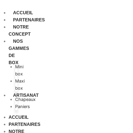
Aller
au
ACCUEIL
contenu
PARTENAIRES
NOTRE
CONCEPT
NOS
GAMMES
DE
BOX
Mini
box
Maxi
box
ARTISANAT
Chapeaux
Paniers
ACCUEIL
PARTENAIRES
NOTRE