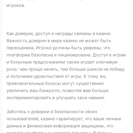
игроков.
Как доверие, доступ и награды связаны в казино
Важность доверия в мире казино не может быть
переоценена. Игроки должны быть уверены, что
платформа безопасна и лицензирована. Доступ к играм
и бонусным предложениям также играет ключевую
роль: чем проще начать, тем больше шансов на победу
и получение удовольствия от игры. К тому же,
привлекательные бонусы могут существенно
увеличить ваш банкролл, позволяя вам больше
экспериментировать и улучшать свои навыки.
Заботясь о доверии и безопасности своих
пользователей, казино гарантирует, что ваши личные
данные и финансовая информация защищены, что
создает комфортные условия для игры. В этом и