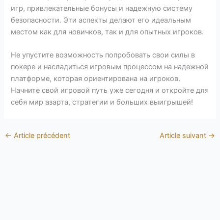
игр, привлекательные бонусы и надежную систему
безопасности. Эти аспекты делают его идеальным
местом как для новичков, так и для опытных игроков.
Не упустите возможность попробовать свои силы в
покере и насладиться игровым процессом на надежной
платформе, которая ориентирована на игроков.
Начните свой игровой путь уже сегодня и откройте для
себя мир азарта, стратегии и больших выигрышей!
←
Article précédent
Article suivant
→