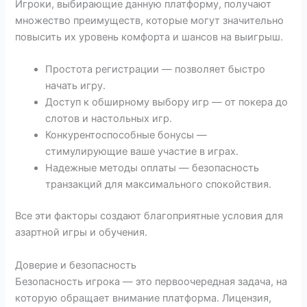
Игроки, выбирающие данную платформу, получают
множество преимуществ, которые могут значительно
повысить их уровень комфорта и шансов на выигрыш.
Простота регистрации — позволяет быстро
начать игру.
Доступ к обширному выбору игр — от покера до
слотов и настольных игр.
Конкурентоспособные бонусы —
стимулирующие ваше участие в играх.
Надежные методы оплаты — безопасность
транзакций для максимального спокойствия.
Все эти факторы создают благоприятные условия для
азартной игры и обучения.
Доверие и безопасность
Безопасность игрока — это первоочередная задача, на
которую обращает внимание платформа. Лицензия,