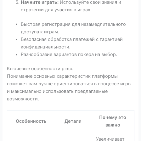
Начните играть:
Используйте свои знания и
стратегии для участия в играх.
Быстрая регистрация для незамедлительного
доступа к играм.
Безопасная обработка платежей с гарантией
конфиденциальности.
Разнообразие вариантов покера на выбор.
Ключевые особенности pinco
Понимание основных характеристик платформы
поможет вам лучше ориентироваться в процессе игры
и максимально использовать предлагаемые
возможности.
Почему это
Особенность
Детали
важно
Увеличивает