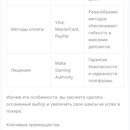
Разнообразие
методов
Visa,
обеспечивает
Методы оплаты
MasterCard,
гибкость в
PayPal
внесении
депозитов.
Гарантия
Malta
безопасности
Лицензия
Gaming
и надежности
Authority
платформы.
Изучив эти особенности, вы сможете сделать
осознанный выбор и увеличить свои шансы на успех в
покере.
Ключевые преимущества