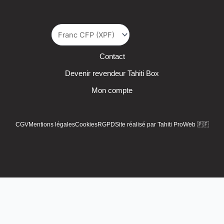
Contact
Devenir revendeur Tahiti Box
Mon compte
CGV
Mentions légales
Cookies
RGPD
Site réalisé par Tahiti ProWeb 🇵🇫