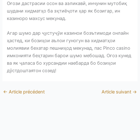
Оғози дастрасии осон ва аэликавӣ, инчунин мутобиқ
шудани хидматҳо ба эҳтиёҷоти ҳар як бозигар, ин
казиноро махсус мекунад.
Агар шумо дар ҷустуҷӯи казинои боэътимоди онлайн
ҳастед, ки бозиҳои аълои гуногун ва хидматҳои
молиявии бехатар пешниҳод мекунад, пас Pinco casino
имконияти беҳтарин барои шумо мебошад. Оғоз кунед
ва як ҷаласа бо хурсандии наебарда бо бозиҳои
дӯстдоштаятон созед!
←
Article précédent
Article suivant
→