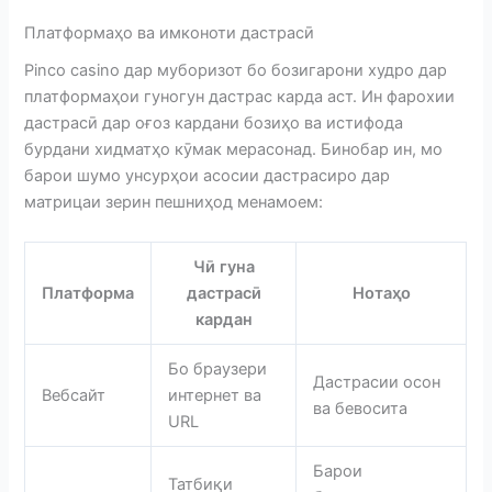
Платформаҳо ва имконоти дастрасӣ
Pinco casino дар муборизот бо бозигарони худро дар
платформаҳои гуногун дастрас карда аст. Ин фарохии
дастрасӣ дар оғоз кардани бозиҳо ва истифода
бурдани хидматҳо кӯмак мерасонад. Бинобар ин, мо
барои шумо унсурҳои асосии дастрасиро дар
матрицаи зерин пешниҳод менамоем:
Чӣ гуна
Платформа
дастрасӣ
Нотаҳо
кардан
Бо браузери
Дастрасии осон
Вебсайт
интернет ва
ва бевосита
URL
Барои
Татбиқи