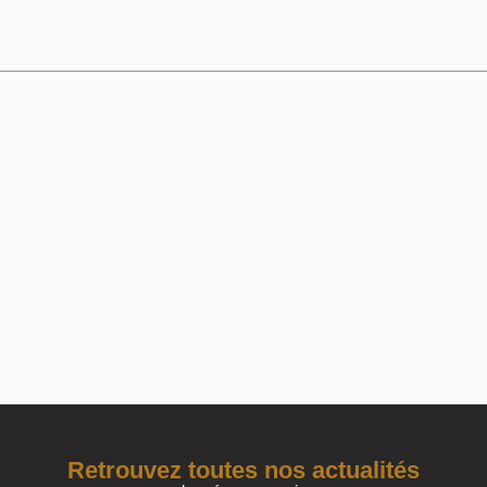
Retrouvez toutes nos actualités