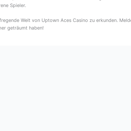
ene Spieler.
aufregende Welt von Uptown Aces Casino zu erkunden. Melde
mer geträumt haben!