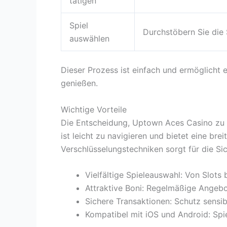
tätigen
Spiel
Durchstöbern Sie die S
auswählen
Dieser Prozess ist einfach und ermöglicht
genießen.
Wichtige Vorteile
Die Entscheidung, Uptown Aces Casino zu wä
ist leicht zu navigieren und bietet eine br
Verschlüsselungstechniken sorgt für die Sic
Vielfältige Spieleauswahl: Von Slots 
Attraktive Boni: Regelmäßige Angeb
Sichere Transaktionen: Schutz sensi
Kompatibel mit iOS und Android: Spi