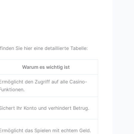
nden Sie hier eine detaillierte Tabelle:
Warum es wichtig ist
Ermöglicht den Zugriff auf alle Casino-
Funktionen.
Sichert Ihr Konto und verhindert Betrug.
Ermöglicht das Spielen mit echtem Geld.