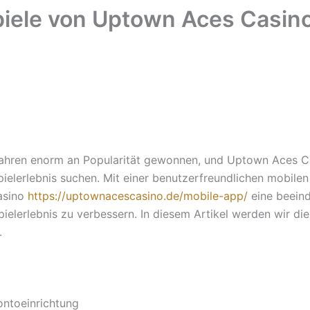
iele von Uptown Aces Casino
 Jahren enorm an Popularität gewonnen, und Uptown Aces Cas
pielerlebnis suchen. Mit einer benutzerfreundlichen mobilen
Casino
https://uptownacescasino.de/mobile-app/
eine beein
Spielerlebnis zu verbessern. In diesem Artikel werden wir d
.
Kontoeinrichtung