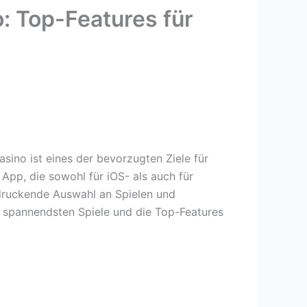
: Top-Features für
ino ist eines der bevorzugten Ziele für
 App, die sowohl für iOS- als auch für
druckende Auswahl an Spielen und
ie spannendsten Spiele und die Top-Features