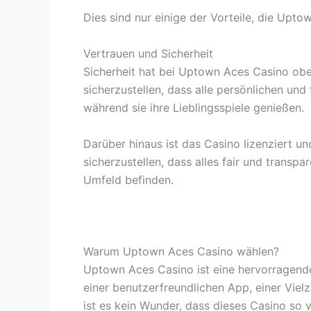
Dies sind nur einige der Vorteile, die Upto
Vertrauen und Sicherheit
Sicherheit hat bei Uptown Aces Casino obe
sicherzustellen, dass alle persönlichen und
während sie ihre Lieblingsspiele genießen.
Darüber hinaus ist das Casino lizenziert u
sicherzustellen, dass alles fair und transp
Umfeld befinden.
Warum Uptown Aces Casino wählen?
Uptown Aces Casino ist eine hervorragende
einer benutzerfreundlichen App, einer Viel
ist es kein Wunder, dass dieses Casino so 