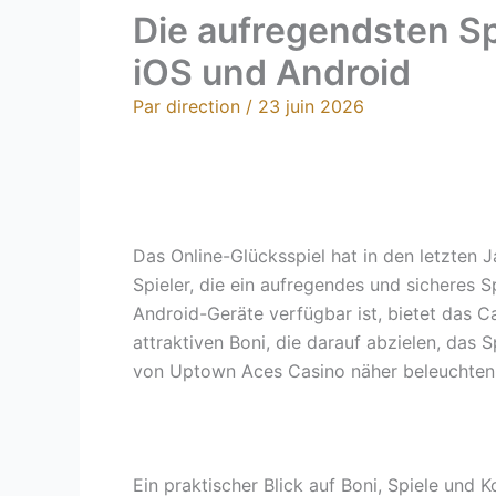
Die aufregendsten Sp
iOS und Android
Par
direction
/
23 juin 2026
Das Online-Glücksspiel hat in den letzten
Spieler, die ein aufregendes und sicheres S
Android-Geräte verfügbar ist, bietet das 
attraktiven Boni, die darauf abzielen, das 
von Uptown Aces Casino näher beleuchten
Ein praktischer Blick auf Boni, Spiele und 