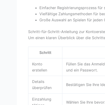
Einfacher Registrierungsprozess für 
Vielfältige Zahlungsmethoden für b
Große Auswahl an Spielen für jede
Schritt-für-Schritt-Anleitung zur Kontoerste
Um einen klaren Überblick über die Schritte
Schritt
Konto
Füllen Sie das Anmel
erstellen
und ein Passwort.
Details
Bestätigen Sie Ihre Id
überprüfen
Einzahlung
Wählen Sie Ihre bevo