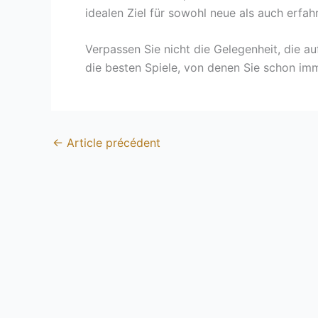
idealen Ziel für sowohl neue als auch erfahr
Verpassen Sie nicht die Gelegenheit, die 
die besten Spiele, von denen Sie schon im
←
Article précédent