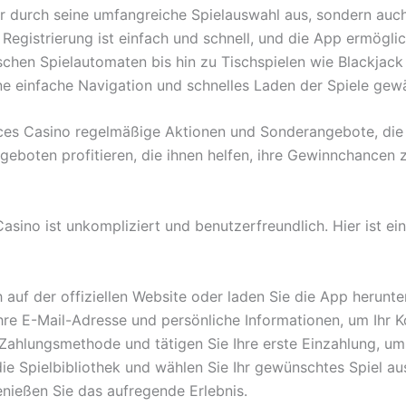
r durch seine umfangreiche Spielauswahl aus, sondern auc
gistrierung ist einfach und schnell, und die App ermöglicht
ischen Spielautomaten bis hin zu Tischspielen wie Blackjack
ne einfache Navigation und schnelles Laden der Spiele gewä
Aces Casino regelmäßige Aktionen und Sonderangebote, die
eboten profitieren, die ihnen helfen, ihre Gewinnchancen 
sino ist unkompliziert und benutzerfreundlich. Hier ist ein
h auf der offiziellen Website oder laden Sie die App herunter
hre E-Mail-Adresse und persönliche Informationen, um Ihr Ko
Zahlungsmethode und tätigen Sie Ihre erste Einzahlung, um
e Spielbibliothek und wählen Sie Ihr gewünschtes Spiel au
enießen Sie das aufregende Erlebnis.