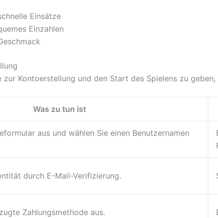
schnelle Einsätze
equemes Einzahlen
n Geschmack
llung
 zur Kontoerstellung und den Start des Spielens zu geben, fi
Was zu tun ist
deformular aus und wählen Sie einen Benutzernamen
entität durch E-Mail-Verifizierung.
rzugte Zahlungsmethode aus.