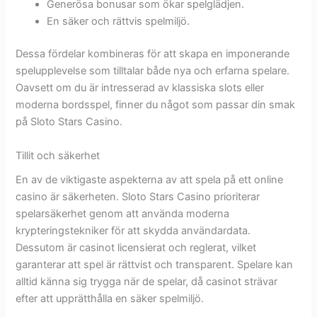
Generösa bonusar som ökar spelglädjen.
En säker och rättvis spelmiljö.
Dessa fördelar kombineras för att skapa en imponerande
spelupplevelse som tilltalar både nya och erfarna spelare.
Oavsett om du är intresserad av klassiska slots eller
moderna bordsspel, finner du något som passar din smak
på Sloto Stars Casino.
Tillit och säkerhet
En av de viktigaste aspekterna av att spela på ett online
casino är säkerheten. Sloto Stars Casino prioriterar
spelarsäkerhet genom att använda moderna
krypteringstekniker för att skydda användardata.
Dessutom är casinot licensierat och reglerat, vilket
garanterar att spel är rättvist och transparent. Spelare kan
alltid känna sig trygga när de spelar, då casinot strävar
efter att upprätthålla en säker spelmiljö.