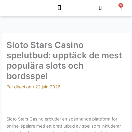
Aller
0
Pani
au
NOTRE CONCEPT
NOS GAMMES DE BOX
contenu
Sloto Stars Casino
spelutbud: upptäck de mest
populära slots och
bordsspel
Par
direction
/
22 juin 2026
Sloto Stars Casino erbjuder en spännande plattform för
online-spelare med ett brett utbud av spel som inkluderar