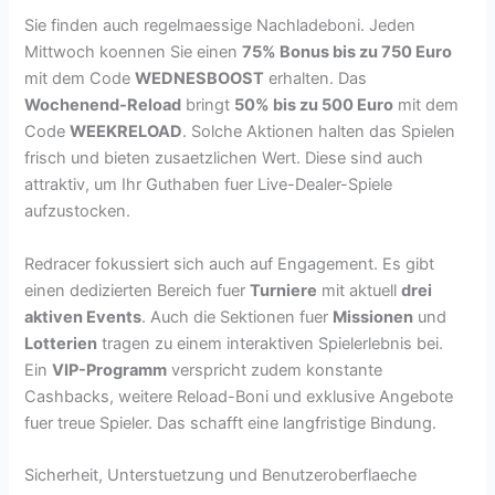
Sie finden auch regelmaessige Nachladeboni. Jeden
Mittwoch koennen Sie einen
75% Bonus bis zu 750 Euro
mit dem Code
WEDNESBOOST
erhalten. Das
Wochenend-Reload
bringt
50% bis zu 500 Euro
mit dem
Code
WEEKRELOAD
. Solche Aktionen halten das Spielen
frisch und bieten zusaetzlichen Wert. Diese sind auch
attraktiv, um Ihr Guthaben fuer Live-Dealer-Spiele
aufzustocken.
Redracer fokussiert sich auch auf Engagement. Es gibt
einen dedizierten Bereich fuer
Turniere
mit aktuell
drei
aktiven Events
. Auch die Sektionen fuer
Missionen
und
Lotterien
tragen zu einem interaktiven Spielerlebnis bei.
Ein
VIP-Programm
verspricht zudem konstante
Cashbacks, weitere Reload-Boni und exklusive Angebote
fuer treue Spieler. Das schafft eine langfristige Bindung.
Sicherheit, Unterstuetzung und Benutzeroberflaeche