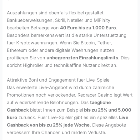
Auszahlungen sind ebenfalls flexibel gestaltet.
Bankueberweisungen, Skrill, Neteller und MiFinity
bearbeiten Betraege von
40 Euro bis zu 1.000 Euro
.
Besonders bemerkenswert ist die starke Unterstuetzung
fuer Kryptowaehrungen. Wenn Sie Bitcoin, Tether,
Ethereum oder andere digitale Waehrungen nutzen,
profitieren Sie von
unbegrenzten Einzahlungslimits
. Dies
spricht Highroller und technikaffine Nutzer direkt an.
Attraktive Boni und Engagement fuer Live-Spiele
Das erweiterte Live-Angebot wird durch zahlreiche
Promotionen noch verlockender. Redracer Casino legt Wert
auf wiederkehrende Belohnungen. Das
taegliche
Cashback
bietet Ihnen zum Beispiel
bis zu 25% und 5.000
Euro
zurueck. Fuer Live-Spieler gibt es ein spezielles
Live
Cashback von bis zu 25% jede Woche
. Diese Angebote
verbessern Ihre Chancen und mildern Verluste.