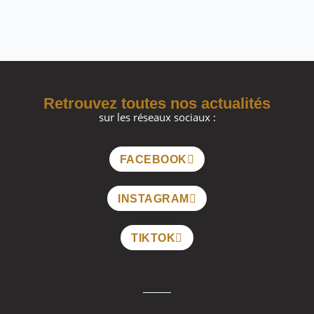
Retrouvez toutes nos actualités
sur les réseaux sociaux :
FACEBOOK
INSTAGRAM
TIKTOK