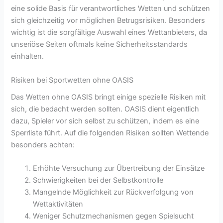
eine solide Basis für verantwortliches Wetten und schützen
sich gleichzeitig vor möglichen Betrugsrisiken. Besonders
wichtig ist die sorgfältige Auswahl eines Wettanbieters, da
unseriöse Seiten oftmals keine Sicherheitsstandards
einhalten.
Risiken bei Sportwetten ohne OASIS
Das Wetten ohne OASIS bringt einige spezielle Risiken mit
sich, die bedacht werden sollten. OASIS dient eigentlich
dazu, Spieler vor sich selbst zu schützen, indem es eine
Sperrliste führt. Auf die folgenden Risiken sollten Wettende
besonders achten:
Erhöhte Versuchung zur Übertreibung der Einsätze
Schwierigkeiten bei der Selbstkontrolle
Mangelnde Möglichkeit zur Rückverfolgung von
Wettaktivitäten
Weniger Schutzmechanismen gegen Spielsucht