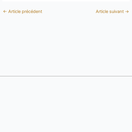
←
Article précédent
Article suivant
→