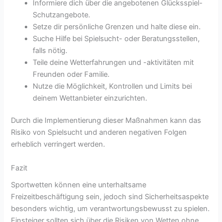
Informiere dich über die angebotenen Glücksspiel-
Schutzangebote.
Setze dir persönliche Grenzen und halte diese ein.
Suche Hilfe bei Spielsucht- oder Beratungsstellen,
falls nötig.
Teile deine Wetterfahrungen und -aktivitäten mit
Freunden oder Familie.
Nutze die Möglichkeit, Kontrollen und Limits bei
deinem Wettanbieter einzurichten.
Durch die Implementierung dieser Maßnahmen kann das
Risiko von Spielsucht und anderen negativen Folgen
erheblich verringert werden.
Fazit
Sportwetten können eine unterhaltsame
Freizeitbeschäftigung sein, jedoch sind Sicherheitsaspekte
besonders wichtig, um verantwortungsbewusst zu spielen.
Einsteiger sollten sich über die Risiken von Wetten ohne